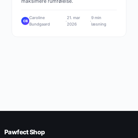
maksimere rumfølelse.
Caroline
21. mar
9 min
·
·
CB
Bundgaard
2026
læsning
Pawfect Shop