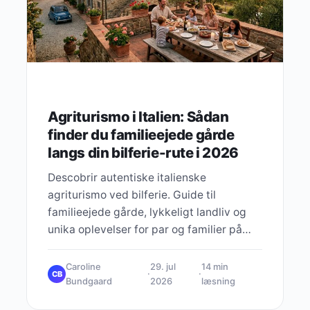
Agriturismo i Italien: Sådan
finder du familieejede gårde
langs din bilferie-rute i 2026
Descobrir autentiske italienske
agriturismo ved bilferie. Guide til
familieejede gårde, lykkeligt landliv og
unika oplevelser for par og familier på
roadtrip.
Caroline
29. jul
14 min
·
·
CB
Bundgaard
2026
læsning