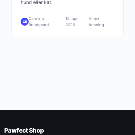
hund eller kat.
Caroline
12. apr
9 min
·
·
CB
Bundgaard
2026
læsning
Pawfect Shop